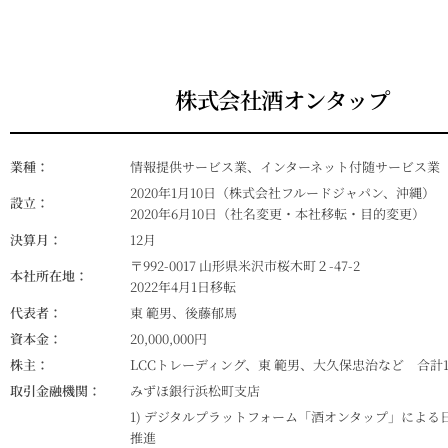
株式会社酒オンタップ
業種：
情報提供サービス業、インターネット付随サービス業
2020年1月10日（株式会社フルードジャパン、沖縄）
設立：
2020年6月10日（社名変更・本社移転・目的変更）
決算月：
12月
〒992-0017 山形県米沢市桜木町２-47-2
本社所在地：
2022年4月1日移転
代表者：
東 範男、後藤郁馬
資本金：
20,000,000円
株主：
LCCトレーディング、東 範男、大久保忠治など 合計1
取引金融機関：
みずほ銀行浜松町支店
1) デジタルプラットフォーム「酒オンタップ」による
推進