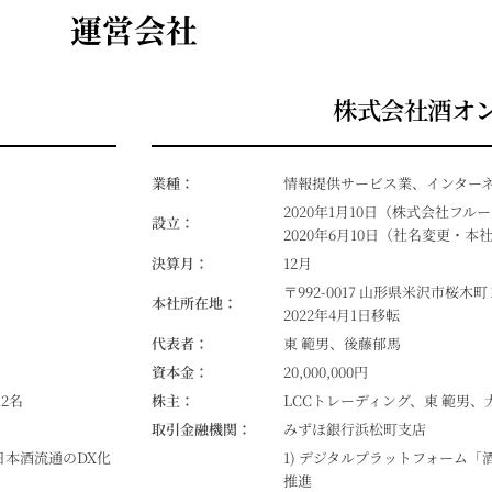
運営会社
株式会社酒オ
業種：
情報提供サービス業、インター
2020年1月10日（株式会社フ
設立：
2020年6月10日（社名変更・
決算月：
12月
〒992-0017 山形県米沢市桜木町２
本社所在地：
2022年4月1日移転
代表者：
東 範男、後藤郁馬
資本金：
20,000,000円
2名
株主：
LCCトレーディング、東 範男、
取引金融機関：
みずほ銀行浜松町支店
日本酒流通のDX化
1) デジタルプラットフォーム
推進