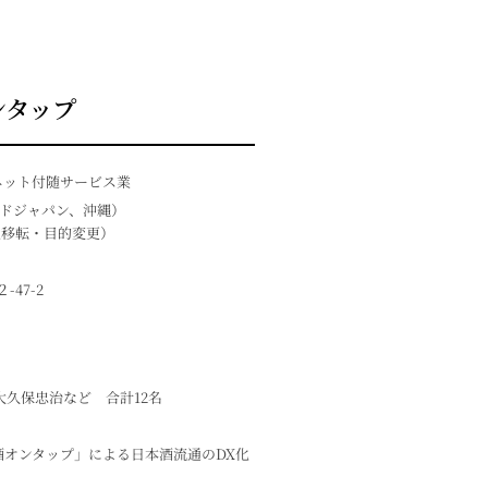
ンタップ
ネット付随サービス業
ルードジャパン、沖縄）
本社移転・目的変更）
-47-2
大久保忠治など 合計12名
「酒オンタップ」による日本酒流通のDX化