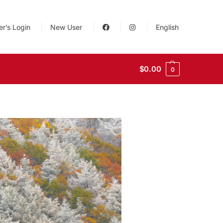
r’s Login
New User
English
$
0.00
0